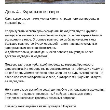
День 4 - Курильское озеро
Курильское озеро – жемчужина Камчатки, ради него мы проделали
большой путь.
Озеро вулканического происхождения, находится внутри крупной
кальдеры и является самым большим нерестилещем нерки в Азии, а
возможно и в мире. Огромное количество рыбы привлекает сюда
большое количество бурых медведей – а это наш шанс увидеть и
запечатлеть их на свои фотокамеры.
И действительно, за этот день, если повезет, мы увидим более
десятка медведей и медвежат.
Подъем, завтрак и небольшой переезд до кордона Кроноцкого
заповедника. На кордоне мы пересаживаемся на небольшую лодку, и
на ней поднимаемся вверх по реке Озерная до Курильского озера. На
озере нас ждет экскурсия на катере, с которого мы будем наблюдать
за медведями.
Но и само озеро достойно восхищения. Оно расположено в окружении
вулканов, что создает невероятный пейзаж, а на самом озере
находятся несколько красивых скальных островов.
К вечеру возвращаемся на нашу базу в п.Паужетка