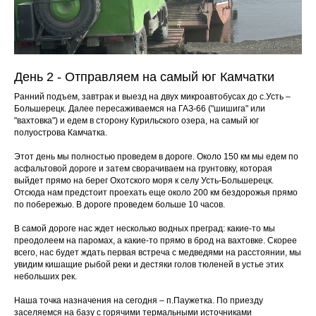
День 2 - Отправляем на самый юг Камчатки
Ранний подъем, завтрак и выезд на двух микроавтобусах до с.Усть –
Большерецк. Далее пересаживаемся на ГАЗ-66 ("шишига" или
"вахтовка") и едем в сторону Курильского озера, на самый юг
полуострова Камчатка.
Этот день мы полностью проведем в дороге. Около 150 км мы едем по
асфальтовой дороге и затем сворачиваем на грунтовку, которая
выйдет прямо на берег Охотского моря к селу Усть-Большерецк.
Отсюда нам предстоит проехать еще около 200 км бездорожья прямо
по побережью. В дороге проведем больше 10 часов.
В самой дороге нас ждет несколько водных преград: какие-то мы
преодолеем на паромах, а какие-то прямо в брод на вахтовке. Скорее
всего, нас будет ждать первая встреча с медведями на расстоянии, мы
увидим кишащие рыбой реки и дестяки голов тюленей в устье этих
небольших рек.
Наша точка назначения на сегодня – п.Паужетка. По приезду
заселяемся на базу с горячими термальными источниками