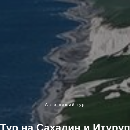
Авто-пеший тур
Тур на Сахалин и Итуру